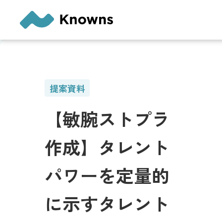
内
容
を
ス
キ
ッ
プ
提案資料
【敏腕ストプラ
作成】タレント
パワーを定量的
に示すタレント