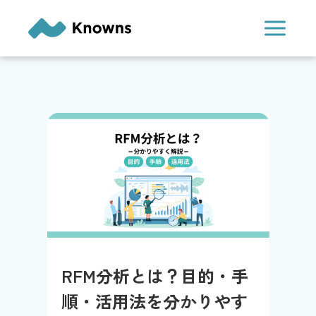
内
容
を
ス
キ
ッ
プ
RFM分析とは？目的・手
順・活用法を分かりやす