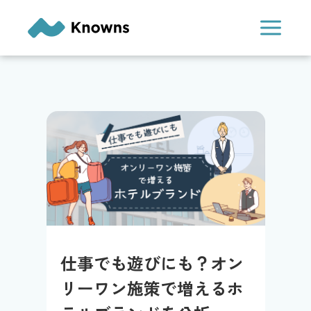
内
容
を
ス
キ
ッ
プ
仕事でも遊びにも？オン
リーワン施策で増えるホ