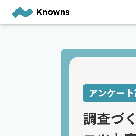
内
容
を
ス
キ
ッ
プ